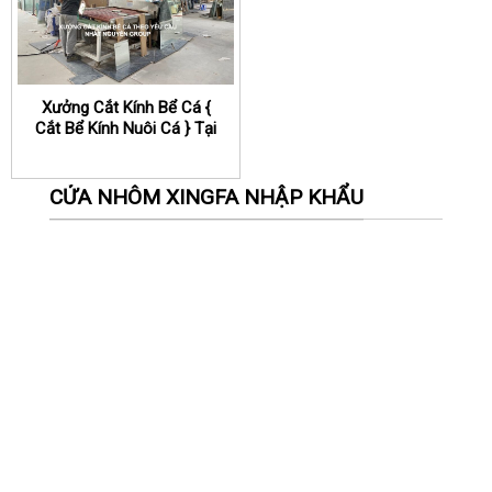
Xưởng Cắt Kính Bể Cá {
Cắt Bể Kính Nuôi Cá } Tại
Hà Nội
CỬA NHÔM XINGFA NHẬP KHẨU