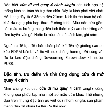
Đặc biệt
cửa đi mở quay 4 cánh xingfa
còn tích hợp hệ
thống kính an toàn hỗ trợ tầm nhìn. Đây là kính phôi việt nhật
Hải Long dày từ 6.38mm đến 21mm. Kích thước toàn bộ cửa
khá đa dạng phù hợp thực tế công trình. Màu sắc cửa gồm
các màu xu hướng mang đến tính thẩm mỹ cao như trắng sứ,
đen tuyền, vân gỗ. Hoặc là màu nâu sần ánh kim, ghi sẫm.
Ngoài ra để tạo độ chắc chắn phải kể đến hệ gioăng cao su
kéo EDPM bền bỉ và ốc vít inox chống hoen gỉ. Đi cùng với
đó là keo đặc chủng Dowcorning Eurowindow kín nước,
PU88,…
Đặc tính, ưu điểm và tính ứng dụng cửa đi mở
quay 4 cánh
Nhìn chung kết cấu
cửa đi mở quay 4 cánh
xingfa cũng
không quá phức tạp như một số mẫu cửa khác. Thế nhưng
dựa trên những đặc tính ưu việt của nhôm xingfa, sản phẩm
mang đến rất nhiều lợi thế. Cụ thể như: