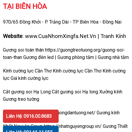
TẠI BIÊN HÒA
970/65 Đồng Khởi - P. Trảng Dài - TP Biên Hòa - Đồng Nai
Website
:
www.CuaNhomXingfa.Net.Vn
|
Tranh Kính
Gương soi toàn thân
https://guongtreotuong.org/guong-soi-
toan-than
Gương đèn led
|
Gương phòng tắm
|
Gương nhà tắm
Kính cường lực Cần Thơ
Kính cường lực Cần Thơ
Kính cường
lực
Giá kính cường lực
Cắt gương soi Hạ Long
Cắt gương soi Hạ long
Xưởng kính
Gương treo tường
Gương dán tường
https://guongdantuong.net/
Gương kính
Liên Hệ: 0916.00.8683
Nhất Nguyên Group
https://nhatnguyengroup.vn/
Gương
Thiết