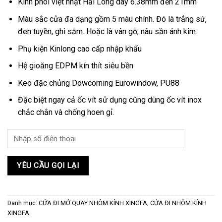
Kính phôi việt nhật Hải Long dày 6.38mm đến 21mm
Màu sắc cửa đa dạng gồm 5 màu chính. Đó là trắng sứ,
đen tuyền, ghi sẫm. Hoặc là vân gỗ, nâu sần ánh kim.
Phụ kiện Kinlong cao cấp nhập khẩu
Hệ gioăng EDPM kín thít siêu bền
Keo đặc chủng Dowcorning Eurowindow, PU88
Đặc biệt ngay cả ốc vít sử dụng cũng dùng ốc vít inox
chắc chắn và chống hoen gỉ.
Danh mục:
CỬA ĐI MỞ QUAY NHÔM KÍNH XINGFA
,
CỬA ĐI NHÔM KÍNH
XINGFA