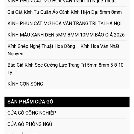
KÍNH PHUN CÁT MỜ HOA VĂN Trang Trí Nghệ Thuật
Giá Cắt Kính Tủ Quần Áo Cánh Kính Hiện Đại 5mm 8mm
KÍNH PHUN CÁT MỜ HOA VĂN TRANG TRÍ TẠI HÀ NỘI
KÍNH MÀU XANH ĐEN 5MM 8MM 10MM BÁO GIÁ 2026
Kính Ghép Nghệ Thuật Hoa Đồng – Kính Hoa Văn Nhất
Nguyên
Báo Giá Kính Sọc Cường Lực Trang Trí 5mm 8mm 5 8 10
Ly
KÍNH GỢN SÓNG
SẢN PHẨM CỬA GỖ
CỬA GỖ CÔNG NGHIỆP
CỬA GỖ PHÒNG NGỦ