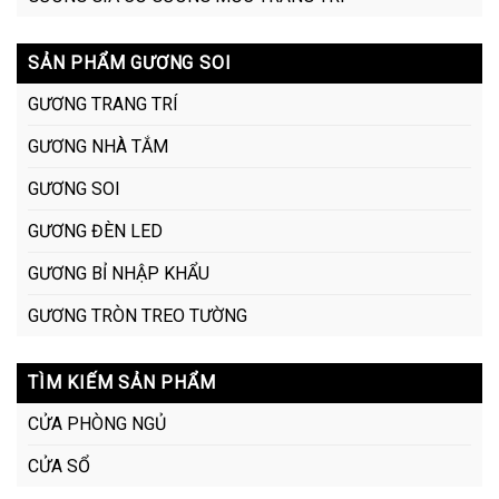
SẢN PHẨM GƯƠNG SOI
GƯƠNG TRANG TRÍ
GƯƠNG NHÀ TẮM
GƯƠNG SOI
GƯƠNG ĐÈN LED
GƯƠNG BỈ NHẬP KHẨU
GƯƠNG TRÒN TREO TƯỜNG
TÌM KIẾM SẢN PHẨM
CỬA PHÒNG NGỦ
CỬA SỔ