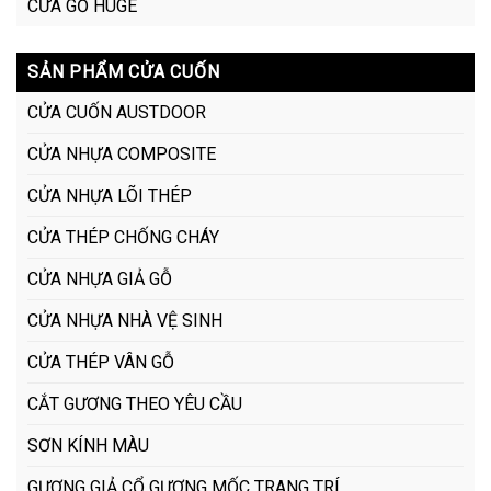
CỬA GỖ HUGE
SẢN PHẨM CỬA CUỐN
CỬA CUỐN AUSTDOOR
CỬA NHỰA COMPOSITE
CỬA NHỰA LÕI THÉP
CỬA THÉP CHỐNG CHÁY
CỬA NHỰA GIẢ GỖ
CỬA NHỰA NHÀ VỆ SINH
CỬA THÉP VÂN GỖ
CẮT GƯƠNG THEO YÊU CẦU
SƠN KÍNH MÀU
GƯƠNG GIẢ CỔ GƯƠNG MỐC TRANG TRÍ