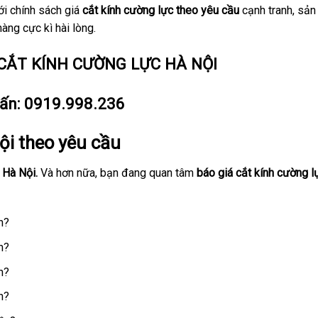
ới chính sách giá
cắt kính cường lực theo yêu cầu
cạnh tranh, sản
àng cực kì hài lòng.
CẮT KÍNH CƯỜNG LỰC HÀ NỘI
ấn:
0919.998.236
ội theo yêu cầu
 Hà Nội.
Và hơn nữa, bạn đang quan tâm
báo giá cắt kính cường l
n?
n?
n?
n?