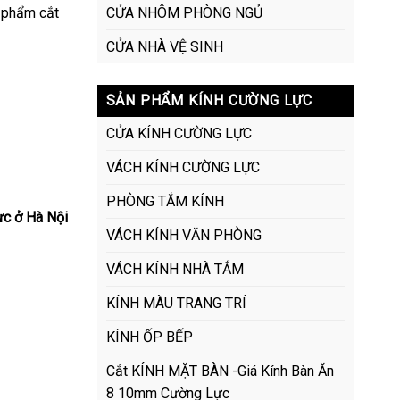
CỬA NHÔM PHÒNG NGỦ
 phẩm cắt
CỬA NHÀ VỆ SINH
SẢN PHẨM KÍNH CƯỜNG LỰC
CỬA KÍNH CƯỜNG LỰC
VÁCH KÍNH CƯỜNG LỰC
PHÒNG TẮM KÍNH
ực ở Hà Nội
VÁCH KÍNH VĂN PHÒNG
VÁCH KÍNH NHÀ TẮM
KÍNH MÀU TRANG TRÍ
KÍNH ỐP BẾP
Cắt KÍNH MẶT BÀN -Giá Kính Bàn Ăn
8 10mm Cường Lực