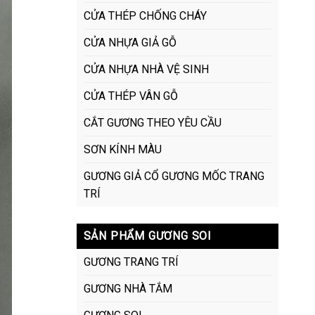
CỬA THÉP CHỐNG CHÁY
CỬA NHỰA GIẢ GỖ
CỬA NHỰA NHÀ VỆ SINH
CỬA THÉP VÂN GỖ
CẮT GƯƠNG THEO YÊU CẦU
SƠN KÍNH MÀU
GƯƠNG GIẢ CỔ GƯƠNG MỐC TRANG
TRÍ
SẢN PHẨM GƯƠNG SOI
GƯƠNG TRANG TRÍ
GƯƠNG NHÀ TẮM