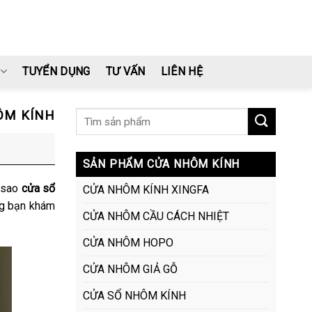
TUYỂN DỤNG
TƯ VẤN
LIÊN HỆ
ÔM KÍNH
SẢN PHẨM CỬA NHÔM KÍNH
ì sao
cửa sổ
CỬA NHÔM KÍNH XINGFA
ng bạn khám
CỬA NHÔM CẦU CÁCH NHIỆT
CỬA NHÔM HOPO
CỬA NHÔM GIẢ GỖ
CỬA SỔ NHÔM KÍNH