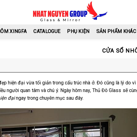
HÔM XINGFA
CATALOGUE
PHỤ KIỆN
SẢN PHẨM KHÁC
CỬA SỔ NH
 hiện đại vừa tối giản trong cấu trúc nhà ở. Đó cũng là lý do v
hiều người quan tâm và chú ý. Ngày hôm nay, Thủ Đô Glass sẽ cù
iện đại
ngay trong chuyên mục sau đây.