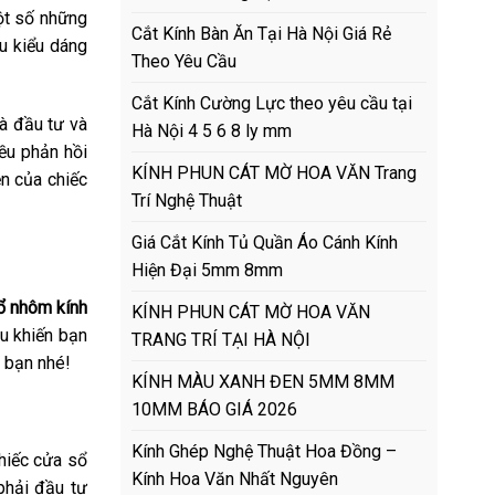
ột số những
Cắt Kính Bàn Ăn Tại Hà Nội Giá Rẻ
ều kiểu dáng
Theo Yêu Cầu
Cắt Kính Cường Lực theo yêu cầu tại
à đầu tư và
Hà Nội 4 5 6 8 ly mm
ều phản hồi
KÍNH PHUN CÁT MỜ HOA VĂN Trang
ện của chiếc
Trí Nghệ Thuật
Giá Cắt Kính Tủ Quần Áo Cánh Kính
Hiện Đại 5mm 8mm
ổ nhôm kính
KÍNH PHUN CÁT MỜ HOA VĂN
ều khiến bạn
TRANG TRÍ TẠI HÀ NỘI
 bạn nhé!
KÍNH MÀU XANH ĐEN 5MM 8MM
10MM BÁO GIÁ 2026
Kính Ghép Nghệ Thuật Hoa Đồng –
chiếc cửa sổ
Kính Hoa Văn Nhất Nguyên
phải đầu tư