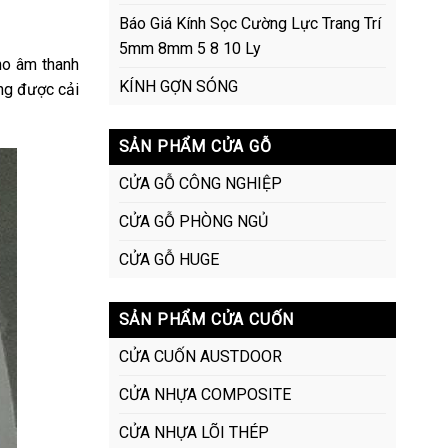
Báo Giá Kính Sọc Cường Lực Trang Trí
5mm 8mm 5 8 10 Ly
ho âm thanh
KÍNH GỢN SÓNG
àng được cải
SẢN PHẨM CỬA GỖ
CỬA GỖ CÔNG NGHIỆP
CỬA GỖ PHÒNG NGỦ
CỬA GỖ HUGE
SẢN PHẨM CỬA CUỐN
CỬA CUỐN AUSTDOOR
CỬA NHỰA COMPOSITE
CỬA NHỰA LÕI THÉP