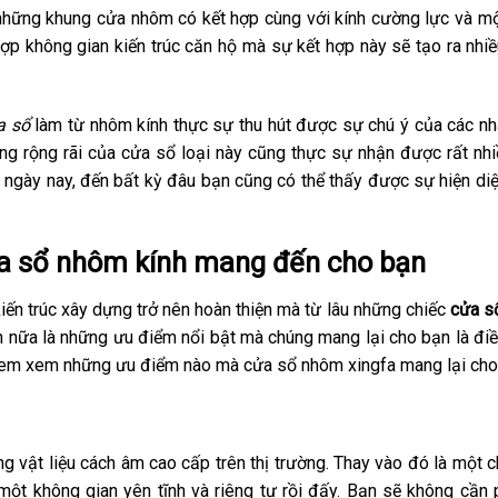
những khung cửa nhôm có kết hợp cùng với kính cường lực và m
hợp không gian kiến trúc căn hộ mà sự kết hợp này sẽ tạo ra nhi
a sổ
làm từ nhôm kính thực sự thu hút được sự chú ý của các nh
ng rộng rãi của cửa sổ loại này cũng thực sự nhận được rất nhi
S ngày nay, đến bất kỳ đâu bạn cũng có thể thấy được sự hiện di
a sổ nhôm kính mang đến cho bạn
iến trúc xây dựng trở nên hoàn thiện mà từ lâu những chiếc
cửa s
n nữa là những ưu điểm nổi bật mà chúng mang lại cho bạn là đi
 xem xem những ưu điểm nào mà cửa sổ nhôm xingfa mang lại cho
g vật liệu cách âm cao cấp trên thị trường. Thay vào đó là một 
ột không gian yên tĩnh và riêng tư rồi đấy. Bạn sẽ không cần 