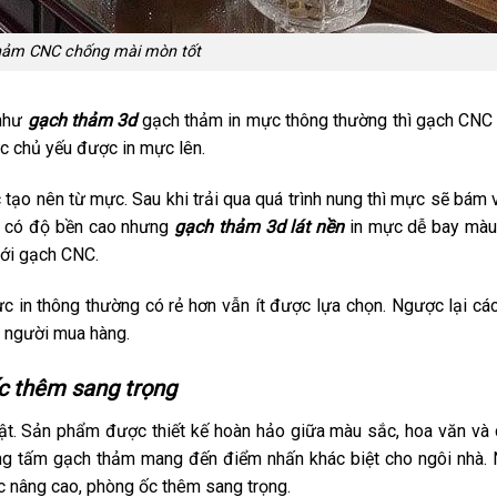
hảm CNC chống mài mòn tốt
 như
gạch thảm 3d
gạch thảm in mực thông thường thì gạch CNC 
c chủ yếu được in mực lên.
tạo nên từ mực. Sau khi trải qua quá trình nung thì mực sẽ bám 
á có độ bền cao nhưng
gạch thảm 3d lát nền
in mực dễ bay màu
với gạch CNC.
c in thông thường có rẻ hơn vẫn ít được lựa chọn. Ngược lại cá
a người mua hàng.
c thêm sang trọng
t. Sản phẩm được thiết kế hoàn hảo giữa màu sắc, hoa văn và c
những tấm gạch thảm mang đến điểm nhấn khác biệt cho ngôi nhà. 
ợc nâng cao, phòng ốc thêm sang trọng.