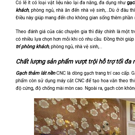
Có lẽ ít có loại vật liệu nào lại đa năng, đa dụng như
gạc
khách
, phòng ngủ, nhà ăn đến nhà vệ sinh,…Dù ở đâu th
Điều này giúp mang đến cho không gian sống thêm phần s
Theo đánh giá của các chuyên gia thì đây chính là một t
có nhiều lựa chọn hơn mỗi khi có nhu cầu. Đồng thời gi
trí phòng khách
, phòng ngủ, nhà vệ sinh,…
Chất lượng sản phẩm vượt trội hỗ trợ tối đa
Gạch thảm lát nền
CNC là dòng gạch trang trí cao cấp. 
phẩm còn sử dụng máy cắt CNC để tạo hoa văn theo thiế
độ cứng, độ chống mài mòn cao. Ngoài ra, gạch còn không