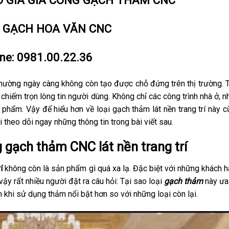
O GIÁ GIA CÔNG GẠCH THẢM CNC
Á GẠCH HOA VĂN CNC
ine:
0981.00.22.36
thường ngày càng không còn tạo được chỗ đứng trên thị trường. 
hiếm trọn lòng tin người dùng. Không chỉ các công trình nhà ở, 
phẩm. Vậy để hiểu hơn về loại gạch thảm lát nền trang trí này c
theo dõi ngay những thông tin trong bài viết sau.
g gạch thảm CNC lát nền trang trí
í
không còn là sản phẩm gì quá xa lạ. Đặc biệt với những khách h
vậy rất nhiều người đặt ra câu hỏi: Tại sao loại
gạch thảm
này ưa
ch khi sử dụng thảm nổi bật hơn so với những loại còn lại.