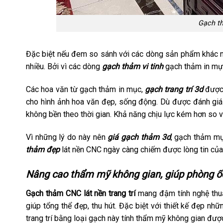
Gạch t
Đặc biệt nếu đem so sánh với các dòng sản phẩm khác
nhiều. Bởi vì các dòng
gạch thảm vi tinh
gạch thảm in mự
Các hoa văn từ gạch thảm in mục,
gạch trang trí 3d
được 
cho hình ảnh hoa văn đẹp, sống động. Dù được đánh gi
không bền theo thời gian. Khả năng chịu lực kém hơn so 
Vì những lý do này nên
giá gạch thảm 3d
, gạch thảm mự
thảm đẹp
lát nền CNC ngày càng chiếm được lòng tin củ
Nâng cao thẩm mỹ không gian, giúp phòng ố
Gạch thảm CNC lát nền trang trí
mang đậm tính nghệ thuậ
giúp tổng thể đẹp, thu hút. Đặc biệt với thiết kế đẹp 
trang trí bằng loại gạch này tính thẩm mỹ không gian đư