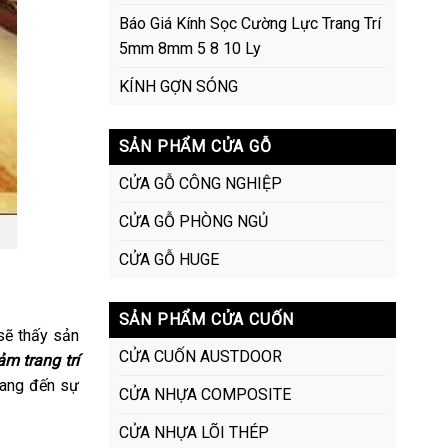
Báo Giá Kính Sọc Cường Lực Trang Trí
5mm 8mm 5 8 10 Ly
KÍNH GỢN SÓNG
SẢN PHẨM CỬA GỖ
CỬA GỖ CÔNG NGHIỆP
CỬA GỖ PHÒNG NGỦ
CỬA GỖ HUGE
SẢN PHẨM CỬA CUỐN
 sẽ thấy sản
CỬA CUỐN AUSTDOOR
m trang trí
mang đến sự
CỬA NHỰA COMPOSITE
CỬA NHỰA LÕI THÉP