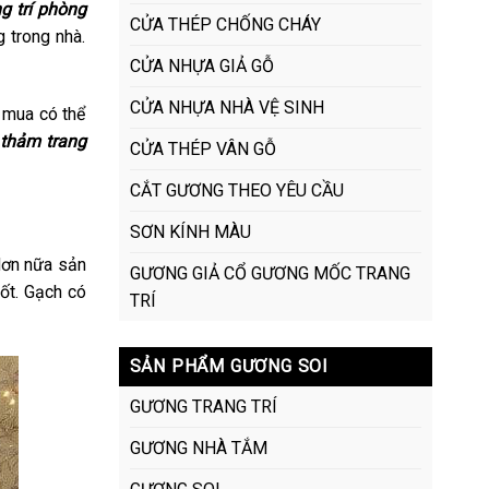
g trí phòng
CỬA THÉP CHỐNG CHÁY
 trong nhà.
CỬA NHỰA GIẢ GỖ
CỬA NHỰA NHÀ VỆ SINH
 mua có thể
 thảm trang
CỬA THÉP VÂN GỖ
CẮT GƯƠNG THEO YÊU CẦU
SƠN KÍNH MÀU
Hơn nữa sản
GƯƠNG GIẢ CỔ GƯƠNG MỐC TRANG
ốt. Gạch có
TRÍ
SẢN PHẨM GƯƠNG SOI
GƯƠNG TRANG TRÍ
GƯƠNG NHÀ TẮM