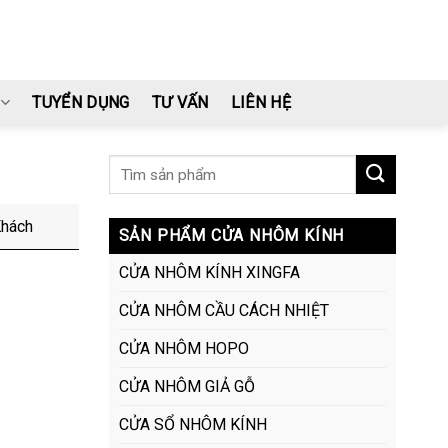
TUYỂN DỤNG
TƯ VẤN
LIÊN HỆ
Khách
SẢN PHẨM CỬA NHÔM KÍNH
CỬA NHÔM KÍNH XINGFA
CỬA NHÔM CẦU CÁCH NHIỆT
CỬA NHÔM HOPO
CỬA NHÔM GIẢ GỖ
CỬA SỔ NHÔM KÍNH