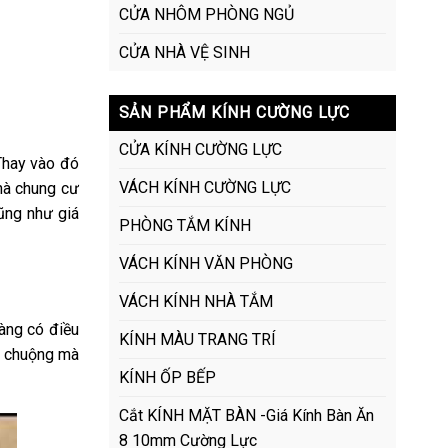
CỬA NHÔM PHÒNG NGỦ
CỬA NHÀ VỆ SINH
SẢN PHẨM KÍNH CƯỜNG LỰC
CỬA KÍNH CƯỜNG LỰC
Thay vào đó
VÁCH KÍNH CƯỜNG LỰC
nhà chung cư
ũng như giá
PHÒNG TẮM KÍNH
VÁCH KÍNH VĂN PHÒNG
VÁCH KÍNH NHÀ TẮM
àng có điều
KÍNH MÀU TRANG TRÍ
 chuộng mà
KÍNH ỐP BẾP
Cắt KÍNH MẶT BÀN -Giá Kính Bàn Ăn
8 10mm Cường Lực