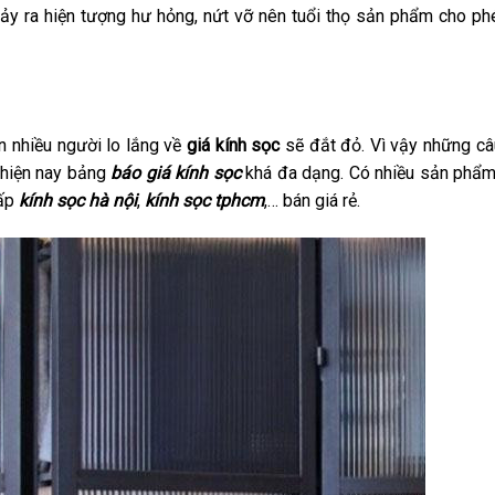
xảy ra hiện tượng hư hỏng, nứt vỡ nên tuổi thọ sản phẩm cho p
n nhiều người lo lắng về
giá kính sọc
sẽ đắt đỏ. Vì vậy những câu
g hiện nay bảng
báo giá kính sọc
khá đa dạng. Có nhiều sản phẩm
cấp
kính sọc hà nội
,
kính sọc tphcm
,… bán giá rẻ.