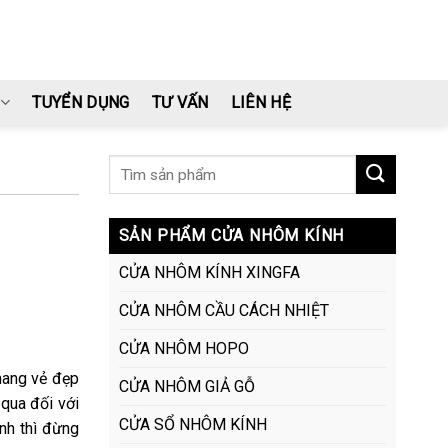
TUYỂN DỤNG
TƯ VẤN
LIÊN HỆ
SẢN PHẨM CỬA NHÔM KÍNH
CỬA NHÔM KÍNH XINGFA
CỬA NHÔM CẦU CÁCH NHIỆT
CỬA NHÔM HOPO
 mang vẻ đẹp
CỬA NHÔM GIẢ GỖ
qua đối với
CỬA SỔ NHÔM KÍNH
nh thì đừng