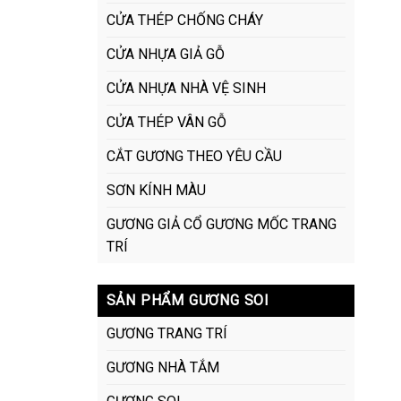
CỬA THÉP CHỐNG CHÁY
CỬA NHỰA GIẢ GỖ
CỬA NHỰA NHÀ VỆ SINH
CỬA THÉP VÂN GỖ
CẮT GƯƠNG THEO YÊU CẦU
SƠN KÍNH MÀU
GƯƠNG GIẢ CỔ GƯƠNG MỐC TRANG
TRÍ
SẢN PHẨM GƯƠNG SOI
GƯƠNG TRANG TRÍ
GƯƠNG NHÀ TẮM