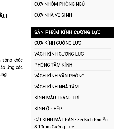
CỬA NHÔM PHÒNG NGỦ
CẦU
CỬA NHÀ VỆ SINH
SẢN PHẨM KÍNH CƯỜNG LỰC
CỬA KÍNH CƯỜNG LỰC
VÁCH KÍNH CƯỜNG LỰC
n sóng khác
PHÒNG TẮM KÍNH
đáp ứng các
ùng.
VÁCH KÍNH VĂN PHÒNG
VÁCH KÍNH NHÀ TẮM
KÍNH MÀU TRANG TRÍ
KÍNH ỐP BẾP
Cắt KÍNH MẶT BÀN -Giá Kính Bàn Ăn
8 10mm Cường Lực