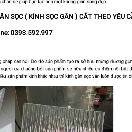
c chắn sẽ giúp bạn tạo nên một không gian sống đẹp.
GÂN SỌC ( KÍNH SỌC GÂN ) CẮT THEO YÊU 
ine:
0393.592.997
ng pháp cán nổi. Do đó sản phẩm tạo ra sở hữu những đường gợ
người ưa chuộng bởi sản phẩm sở hữu nhiều ưu điểm nổi bật 
hiều sản phẩm kính khác nhau thì kính gân sọc vẫn luôn được tin d