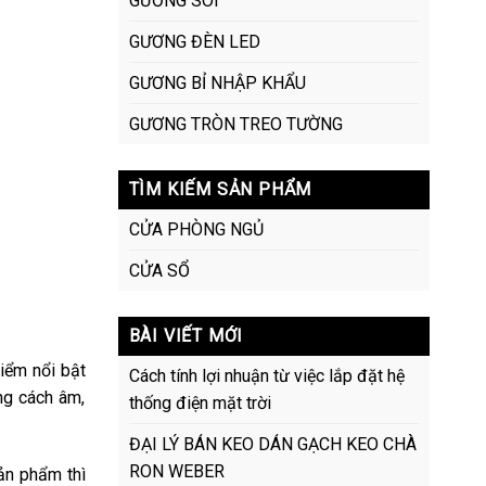
GƯƠNG SOI
GƯƠNG ĐÈN LED
GƯƠNG BỈ NHẬP KHẨU
GƯƠNG TRÒN TREO TƯỜNG
TÌM KIẾM SẢN PHẨM
CỬA PHÒNG NGỦ
CỬA SỔ
BÀI VIẾT MỚI
iểm nổi bật
Cách tính lợi nhuận từ việc lắp đặt hệ
ng cách âm,
thống điện mặt trời
ĐẠI LÝ BÁN KEO DÁN GẠCH KEO CHÀ
RON WEBER
ản phẩm thì