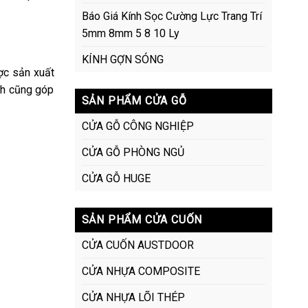
Báo Giá Kính Sọc Cường Lực Trang Trí
5mm 8mm 5 8 10 Ly
KÍNH GỢN SÓNG
ợc sản xuất
ính cũng góp
SẢN PHẨM CỬA GỖ
CỬA GỖ CÔNG NGHIỆP
CỬA GỖ PHÒNG NGỦ
CỬA GỖ HUGE
SẢN PHẨM CỬA CUỐN
CỬA CUỐN AUSTDOOR
CỬA NHỰA COMPOSITE
CỬA NHỰA LÕI THÉP