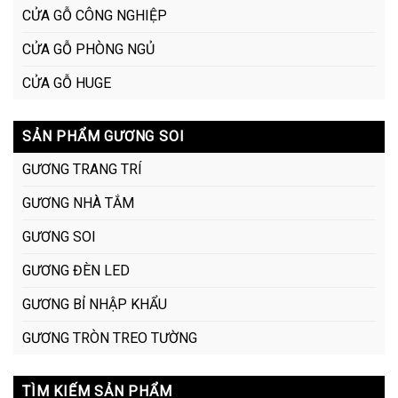
CỬA GỖ CÔNG NGHIỆP
CỬA GỖ PHÒNG NGỦ
CỬA GỖ HUGE
SẢN PHẨM GƯƠNG SOI
GƯƠNG TRANG TRÍ
GƯƠNG NHÀ TẮM
GƯƠNG SOI
GƯƠNG ĐÈN LED
GƯƠNG BỈ NHẬP KHẨU
GƯƠNG TRÒN TREO TƯỜNG
TÌM KIẾM SẢN PHẨM