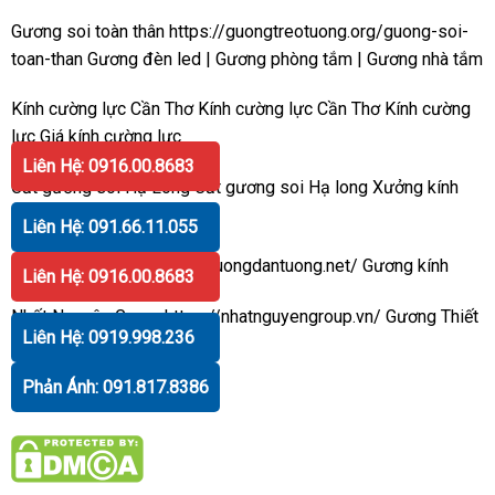
Gương soi toàn thân
https://guongtreotuong.org/guong-soi-
toan-than
Gương đèn led
|
Gương phòng tắm
|
Gương nhà tắm
Kính cường lực Cần Thơ
Kính cường lực Cần Thơ
Kính cường
lực
Giá kính cường lực
Liên Hệ: 0916.00.8683
Cắt gương soi Hạ Long
Cắt gương soi Hạ long
Xưởng kính
Gương treo tường
Liên Hệ: 091.66.11.055
Gương dán tường
https://guongdantuong.net/
Gương kính
Liên Hệ: 0916.00.8683
Nhất Nguyên Group
https://nhatnguyengroup.vn/
Gương
Thiết
Liên Hệ: 0919.998.236
bị vệ sinh
Phản Ánh: 091.817.8386
Hotline
:
091.817.8386