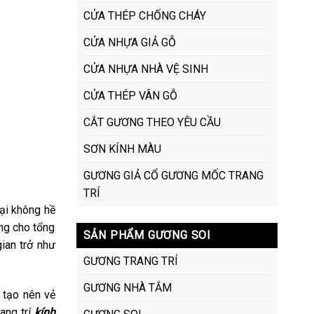
CỬA THÉP CHỐNG CHÁY
CỬA NHỰA GIẢ GỖ
CỬA NHỰA NHÀ VỆ SINH
CỬA THÉP VÂN GỖ
CẮT GƯƠNG THEO YÊU CẦU
SƠN KÍNH MÀU
GƯƠNG GIẢ CỔ GƯƠNG MỐC TRANG
TRÍ
ại không hề
áng cho tổng
SẢN PHẨM GƯƠNG SOI
ian trở như
GƯƠNG TRANG TRÍ
GƯƠNG NHÀ TẮM
 tạo nên vẻ
ang trí
kính