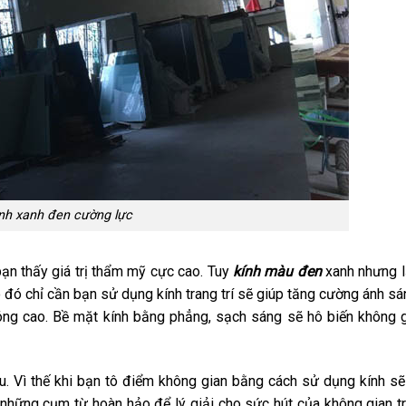
nh xanh đen cường lực
ạn thấy giá trị thẩm mỹ cực cao. Tuy
kính màu đen
xanh nhưng l
 đó chỉ cần bạn sử dụng kính trang trí sẽ giúp tăng cường ánh s
óng cao. Bề mặt kính bằng phẳng, sạch sáng sẽ hô biến không g
. Vì thế khi bạn tô điểm không gian bằng cách sử dụng kính sẽ
à những cụm từ hoàn hảo để lý giải cho sức hút của không gian tr