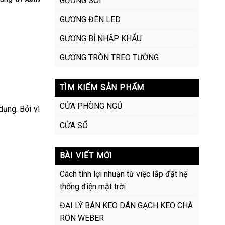
GƯƠNG SOI
GƯƠNG ĐÈN LED
GƯƠNG BỈ NHẬP KHẨU
GƯƠNG TRÒN TREO TƯỜNG
TÌM KIẾM SẢN PHẨM
CỬA PHÒNG NGỦ
dụng. Bởi vì
CỬA SỔ
BÀI VIẾT MỚI
Cách tính lợi nhuận từ việc lắp đặt hệ
thống điện mặt trời
ĐẠI LÝ BÁN KEO DÁN GẠCH KEO CHÀ
RON WEBER