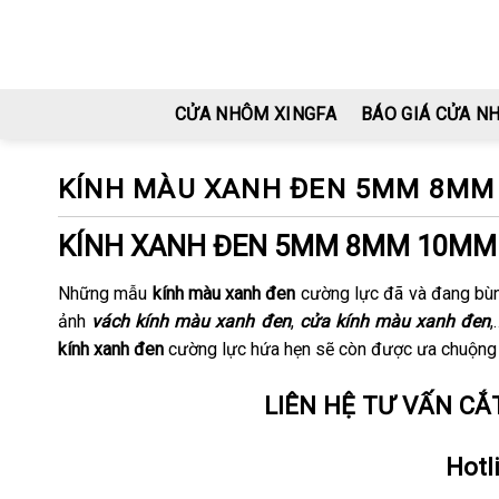
Skip
to
content
CỬA NHÔM XINGFA
BÁO GIÁ CỬA N
KÍNH MÀU XANH ĐEN 5MM 8MM 
KÍNH XANH ĐEN 5MM 8MM 10MM 
Những mẫu
kính màu xanh đen
cường lực đã và đang bùng 
ảnh
vách kính màu xanh đen
,
cửa kính màu xanh đen
,
kính xanh đen
cường lực hứa hẹn sẽ còn được ưa chuộng h
LIÊN HỆ TƯ VẤN CẮ
Hotl