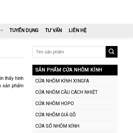
TUYỂN DỤNG
TƯ VẤN
LIÊN HỆ
SẢN PHẨM CỬA NHÔM KÍNH
ìn thấy hình
CỬA NHÔM KÍNH XINGFA
ận sản phẩm
CỬA NHÔM CẦU CÁCH NHIỆT
CỬA NHÔM HOPO
CỬA NHÔM GIẢ GỖ
CỬA SỔ NHÔM KÍNH