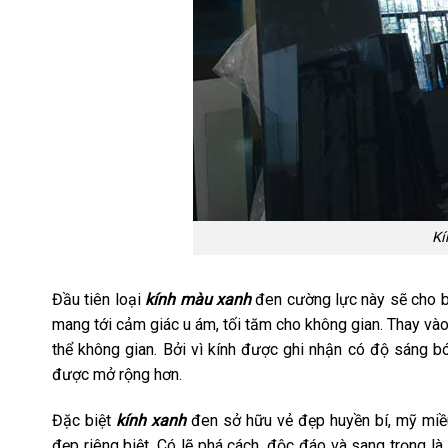
Kí
Đầu tiên loại
kính màu xanh
đen cường lực này sẽ cho b
mang tới cảm giác u ám, tối tăm cho không gian. Thay vào
thể không gian. Bởi vì kính được ghi nhận có độ sáng b
được mở rộng hơn.
Đặc biệt
kính xanh
đen sở hữu vẻ đẹp huyền bí, mỹ miều
đẹp riêng biệt. Có lẽ phá cách, độc đáo và sang trọng l