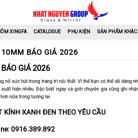
HÔM XINGFA
CATALOGUE
PHỤ KIỆN
SẢN PHẨM KHÁC
10MM BÁO GIÁ 2026
BÁO GIÁ 2026
nổ sức hút trong trang trí nội thất. Vì thế bạn có thể dễ dàng nh
…xuất hiện nhiều. Đặc biệt ngay cả giới chuyên gia cũng ghi nh
ơn nữa trong tương lai.
T KÍNH XANH ĐEN THEO YÊU CẦU
ine:
0916.389.892