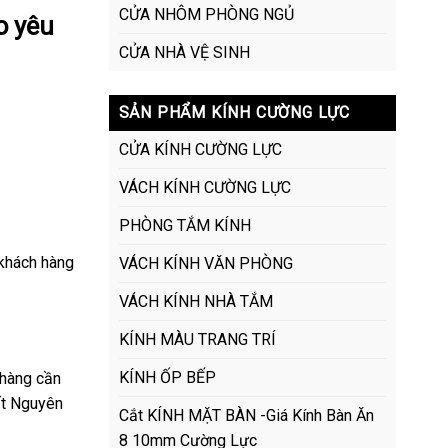
CỬA NHÔM PHÒNG NGỦ
o yêu
CỬA NHÀ VỆ SINH
SẢN PHẨM KÍNH CƯỜNG LỰC
CỬA KÍNH CƯỜNG LỰC
VÁCH KÍNH CƯỜNG LỰC
PHÒNG TẮM KÍNH
 khách hàng
VÁCH KÍNH VĂN PHÒNG
VÁCH KÍNH NHÀ TẮM
KÍNH MÀU TRANG TRÍ
KÍNH ỐP BẾP
 hàng cần
ất Nguyên
Cắt KÍNH MẶT BÀN -Giá Kính Bàn Ăn
8 10mm Cường Lực