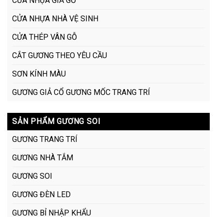
CỬA NHỰA GIẢ GỖ
CỬA NHỰA NHÀ VỆ SINH
CỬA THÉP VÂN GỖ
CẮT GƯƠNG THEO YÊU CẦU
SƠN KÍNH MÀU
GƯƠNG GIẢ CỔ GƯƠNG MỐC TRANG TRÍ
SẢN PHẨM GƯƠNG SOI
GƯƠNG TRANG TRÍ
GƯƠNG NHÀ TẮM
GƯƠNG SOI
GƯƠNG ĐÈN LED
GƯƠNG BỈ NHẬP KHẨU