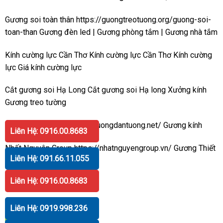
Gương soi toàn thân
https://guongtreotuong.org/guong-soi-
toan-than
Gương đèn led
|
Gương phòng tắm
|
Gương nhà tắm
Kính cường lực Cần Thơ
Kính cường lực Cần Thơ
Kính cường
lực
Giá kính cường lực
Cắt gương soi Hạ Long
Cắt gương soi Hạ long
Xưởng kính
Gương treo tường
Gương dán tường
https://guongdantuong.net/
Gương kính
Liên Hệ: 0916.00.8683
Nhất Nguyên Group
https://nhatnguyengroup.vn/
Gương
Thiết
Liên Hệ: 091.66.11.055
bị vệ sinh
Liên Hệ: 0916.00.8683
Hotline
:
091.817.8386
Liên Hệ: 0919.998.236