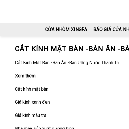
Skip
to
content
CỬA NHÔM XINGFA
BÁO GIÁ CỬA N
CẮT KÍNH MẶT BÀN -BÀN ĂN -B
Cắt Kính Mặt Bàn -Bàn Ăn -Bàn Uống Nước Thanh Trì
Xem thêm:
Cắt kính mặt bàn
Giá kính xanh đen
Giá kính màu trà
Nhà máy sản xuất gương kính