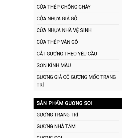
CỬA THÉP CHỐNG CHÁY
CỬA NHỰA GIẢ GỖ
CỬA NHỰA NHÀ VỆ SINH
CỬA THÉP VÂN GỖ
CẮT GƯƠNG THEO YÊU CẦU
SƠN KÍNH MÀU
GƯƠNG GIẢ CỔ GƯƠNG MỐC TRANG
TRÍ
SẢN PHẨM GƯƠNG SOI
GƯƠNG TRANG TRÍ
GƯƠNG NHÀ TẮM