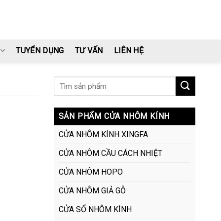
TUYỂN DỤNG
TƯ VẤN
LIÊN HỆ
SẢN PHẨM CỬA NHÔM KÍNH
CỬA NHÔM KÍNH XINGFA
CỬA NHÔM CẦU CÁCH NHIỆT
CỬA NHÔM HOPO
CỬA NHÔM GIẢ GỖ
CỬA SỔ NHÔM KÍNH