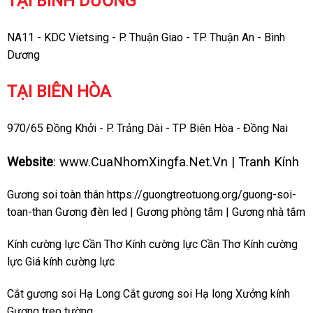
TẠI BÌNH DƯƠNG
NA11 - KDC Vietsing - P. Thuận Giao - TP. Thuận An - Bình
Dương
TẠI BIÊN HÒA
970/65 Đồng Khởi - P. Trảng Dài - TP Biên Hòa - Đồng Nai
Website
:
www.CuaNhomXingfa.Net.Vn
|
Tranh Kính
Gương soi toàn thân
https://guongtreotuong.org/guong-soi-
toan-than
Gương đèn led
|
Gương phòng tắm
|
Gương nhà tắm
Kính cường lực Cần Thơ
Kính cường lực Cần Thơ
Kính cường
lực
Giá kính cường lực
Cắt gương soi Hạ Long
Cắt gương soi Hạ long
Xưởng kính
Gương treo tường