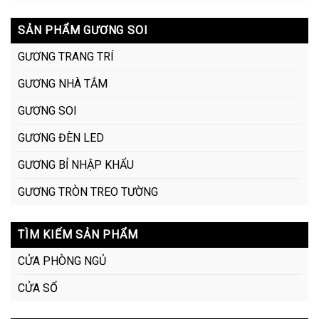
SẢN PHẨM GƯƠNG SOI
GƯƠNG TRANG TRÍ
GƯƠNG NHÀ TẮM
GƯƠNG SOI
GƯƠNG ĐÈN LED
GƯƠNG BỈ NHẬP KHẨU
GƯƠNG TRÒN TREO TƯỜNG
TÌM KIẾM SẢN PHẨM
CỬA PHÒNG NGỦ
CỬA SỔ