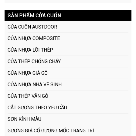
SẢN PHẨM CỬA CUỐN
CỬA CUỐN AUSTDOOR
CỬA NHỰA COMPOSITE
CỬA NHỰA LÕI THÉP
CỬA THÉP CHỐNG CHÁY
CỬA NHỰA GIẢ GỖ
CỬA NHỰA NHÀ VỆ SINH
CỬA THÉP VÂN GỖ
CẮT GƯƠNG THEO YÊU CẦU
SƠN KÍNH MÀU
GƯƠNG GIẢ CỔ GƯƠNG MỐC TRANG TRÍ