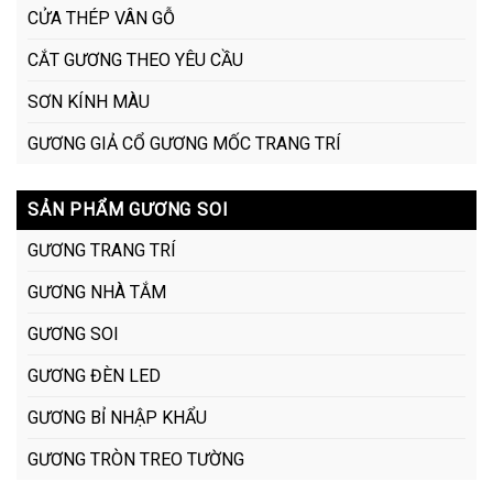
CỬA THÉP VÂN GỖ
CẮT GƯƠNG THEO YÊU CẦU
SƠN KÍNH MÀU
GƯƠNG GIẢ CỔ GƯƠNG MỐC TRANG TRÍ
SẢN PHẨM GƯƠNG SOI
GƯƠNG TRANG TRÍ
GƯƠNG NHÀ TẮM
GƯƠNG SOI
GƯƠNG ĐÈN LED
GƯƠNG BỈ NHẬP KHẨU
GƯƠNG TRÒN TREO TƯỜNG