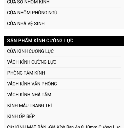
CỬA SỔ NHÔM KÍNH
CỬA NHÔM PHÒNG NGỦ
CỬA NHÀ VỆ SINH
SẢN PHẨM KÍNH CƯỜNG LỰC
CỬA KÍNH CƯỜNG LỰC
VÁCH KÍNH CƯỜNG LỰC
PHÒNG TẮM KÍNH
VÁCH KÍNH VĂN PHÒNG
VÁCH KÍNH NHÀ TẮM
KÍNH MÀU TRANG TRÍ
KÍNH ỐP BẾP
Cắt KÍNH MẶT BÀN -Giá Kính Bàn Ăn 8 10mm Cường Lực