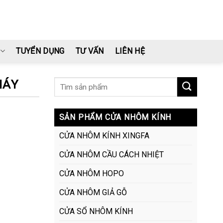
TUYỂN DỤNG
TƯ VẤN
LIÊN HỆ
MÁY
SẢN PHẨM CỬA NHÔM KÍNH
CỬA NHÔM KÍNH XINGFA
CỬA NHÔM CẦU CÁCH NHIỆT
CỬA NHÔM HOPO
CỬA NHÔM GIẢ GỖ
CỬA SỔ NHÔM KÍNH