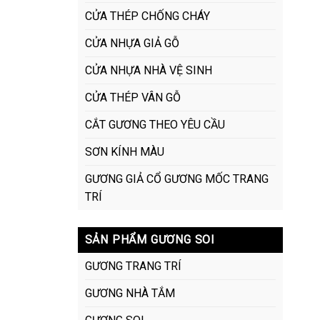
CỬA THÉP CHỐNG CHÁY
CỬA NHỰA GIẢ GỖ
CỬA NHỰA NHÀ VỆ SINH
CỬA THÉP VÂN GỖ
CẮT GƯƠNG THEO YÊU CẦU
SƠN KÍNH MÀU
GƯƠNG GIẢ CỔ GƯƠNG MỐC TRANG
TRÍ
SẢN PHẨM GƯƠNG SOI
GƯƠNG TRANG TRÍ
GƯƠNG NHÀ TẮM