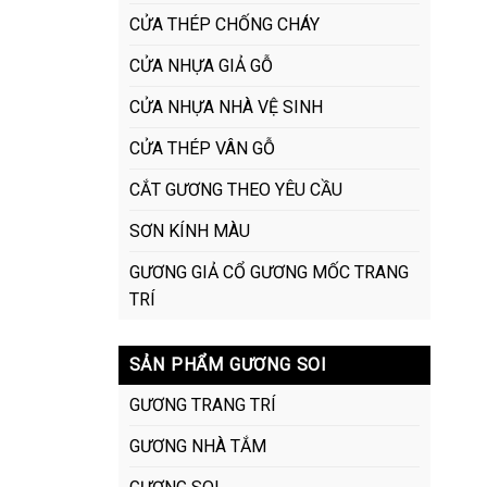
CỬA THÉP CHỐNG CHÁY
CỬA NHỰA GIẢ GỖ
CỬA NHỰA NHÀ VỆ SINH
CỬA THÉP VÂN GỖ
CẮT GƯƠNG THEO YÊU CẦU
SƠN KÍNH MÀU
GƯƠNG GIẢ CỔ GƯƠNG MỐC TRANG
TRÍ
SẢN PHẨM GƯƠNG SOI
GƯƠNG TRANG TRÍ
GƯƠNG NHÀ TẮM