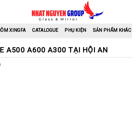
HÔM XINGFA
CATALOGUE
PHỤ KIỆN
SẢN PHẨM KHÁC
E A500 A600 A300 TẠI HỘI AN
n