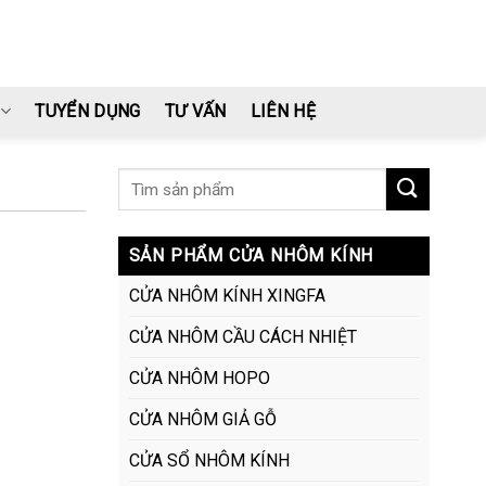
TUYỂN DỤNG
TƯ VẤN
LIÊN HỆ
SẢN PHẨM CỬA NHÔM KÍNH
CỬA NHÔM KÍNH XINGFA
CỬA NHÔM CẦU CÁCH NHIỆT
CỬA NHÔM HOPO
CỬA NHÔM GIẢ GỖ
CỬA SỔ NHÔM KÍNH