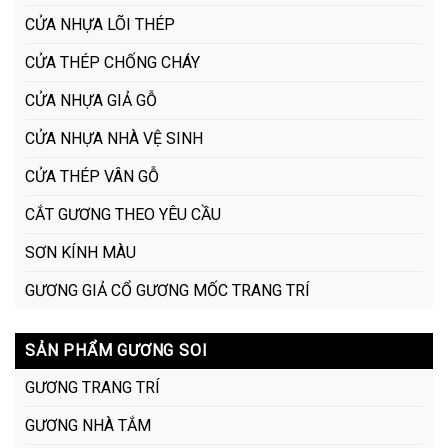
CỬA NHỰA LÕI THÉP
CỬA THÉP CHỐNG CHÁY
CỬA NHỰA GIẢ GỖ
CỬA NHỰA NHÀ VỆ SINH
CỬA THÉP VÂN GỖ
CẮT GƯƠNG THEO YÊU CẦU
SƠN KÍNH MÀU
GƯƠNG GIẢ CỔ GƯƠNG MỐC TRANG TRÍ
SẢN PHẨM GƯƠNG SOI
GƯƠNG TRANG TRÍ
GƯƠNG NHÀ TẮM