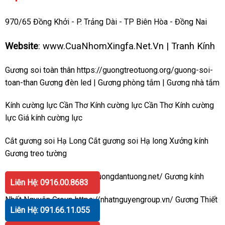
970/65 Đồng Khởi - P. Trảng Dài - TP Biên Hòa - Đồng Nai
Website
:
www.CuaNhomXingfa.Net.Vn
|
Tranh Kính
Gương soi toàn thân
https://guongtreotuong.org/guong-soi-
toan-than
Gương đèn led
|
Gương phòng tắm
|
Gương nhà tắm
Kính cường lực Cần Thơ
Kính cường lực Cần Thơ
Kính cường
lực
Giá kính cường lực
Cắt gương soi Hạ Long
Cắt gương soi Hạ long
Xưởng kính
Gương treo tường
Gương dán tường
https://guongdantuong.net/
Gương kính
Liên Hệ: 0916.00.8683
Nhất Nguyên Group
https://nhatnguyengroup.vn/
Gương
Thiết
Liên Hệ: 091.66.11.055
bị vệ sinh