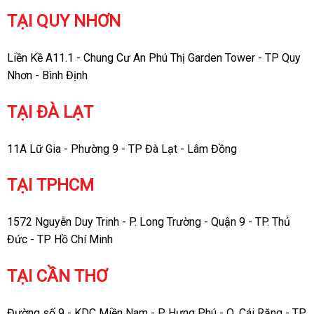
TẠI QUY NHƠN
Liền Kề A11.1 - Chung Cư An Phú Thị Garden Tower - TP Quy
Nhơn - Bình Định
TẠI ĐÀ LẠT
11A Lữ Gia - Phường 9 - TP Đà Lạt - Lâm Đồng
TẠI TPHCM
1572 Nguyễn Duy Trinh - P. Long Trường - Quận 9 - TP. Thủ
Đức - TP Hồ Chí Minh
TẠI CẦN THƠ
Đường số 9 - KDC Miền Nam - P. Hưng Phú - Q. Cái Răng - TP