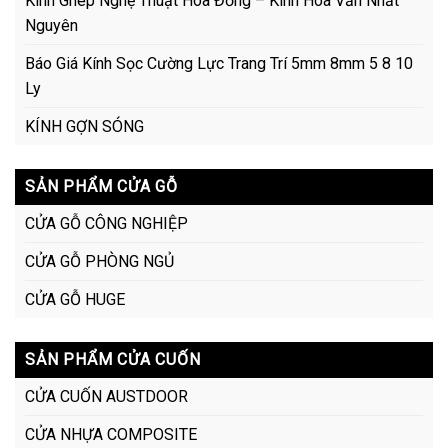
Kính Ghép Nghệ Thuật Hoa Đồng – Kính Hoa Văn Nhất
Nguyên
Báo Giá Kính Sọc Cường Lực Trang Trí 5mm 8mm 5 8 10
Ly
KÍNH GỢN SÓNG
SẢN PHẨM CỬA GỖ
CỬA GỖ CÔNG NGHIỆP
CỬA GỖ PHÒNG NGỦ
CỬA GỖ HUGE
SẢN PHẨM CỬA CUỐN
CỬA CUỐN AUSTDOOR
CỬA NHỰA COMPOSITE