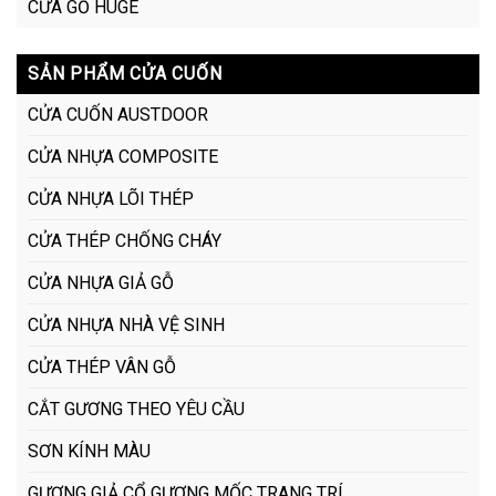
CỬA GỖ HUGE
SẢN PHẨM CỬA CUỐN
CỬA CUỐN AUSTDOOR
CỬA NHỰA COMPOSITE
CỬA NHỰA LÕI THÉP
CỬA THÉP CHỐNG CHÁY
CỬA NHỰA GIẢ GỖ
CỬA NHỰA NHÀ VỆ SINH
CỬA THÉP VÂN GỖ
CẮT GƯƠNG THEO YÊU CẦU
SƠN KÍNH MÀU
GƯƠNG GIẢ CỔ GƯƠNG MỐC TRANG TRÍ