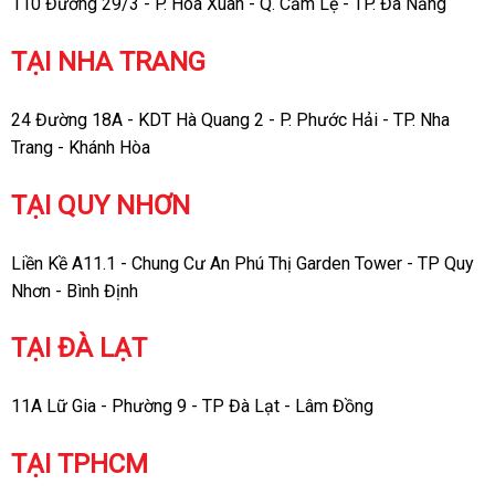
110 Đường 29/3 - P. Hòa Xuân - Q. Cẩm Lệ - TP. Đà Nẵng
TẠI NHA TRANG
24 Đường 18A - KDT Hà Quang 2 - P. Phước Hải - TP. Nha
Trang - Khánh Hòa
TẠI QUY NHƠN
Liền Kề A11.1 - Chung Cư An Phú Thị Garden Tower - TP Quy
Nhơn - Bình Định
TẠI ĐÀ LẠT
11A Lữ Gia - Phường 9 - TP Đà Lạt - Lâm Đồng
TẠI TPHCM