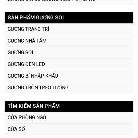
SẢN PHẨM GƯƠNG SOI
GƯƠNG TRANG TRÍ
GƯƠNG NHÀ TẮM
GƯƠNG SOI
GƯƠNG ĐÈN LED
GƯƠNG BỈ NHẬP KHẨU
GƯƠNG TRÒN TREO TƯỜNG
TÌM KIẾM SẢN PHẨM
CỬA PHÒNG NGỦ
CỬA SỔ