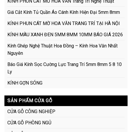
KÍNH PHUN CÁT MỜ HOA VĂN Trang Trí Nghệ Thuật
Giá Cắt Kính Tủ Quần Áo Cánh Kính Hiện Đại 5mm 8mm
KÍNH PHUN CÁT MỜ HOA VĂN TRANG TRÍ TẠI HÀ NỘI
KÍNH MÀU XANH ĐEN 5MM 8MM 10MM BÁO GIÁ 2026
Kính Ghép Nghệ Thuật Hoa Đồng – Kính Hoa Văn Nhất
Nguyên
Báo Giá Kính Sọc Cường Lực Trang Trí 5mm 8mm 5 8 10
Ly
KÍNH GỢN SÓNG
SẢN PHẨM CỬA GỖ
CỬA GỖ CÔNG NGHIỆP
CỬA GỖ PHÒNG NGỦ