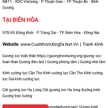
NA11 - KDC Vietsing - P. Thuận Giao - TP. Thuận An - Bình
Dương
TẠI BIÊN HÒA
970/65 Đồng Khởi - P. Trảng Dài - TP Biên Hòa - Đồng Nai
Website
:
www.CuaNhomXingfa.Net.Vn
|
Tranh Kính
Gương soi toàn thân
https://guongtreotuong.org/guong-soi-
toan-than
Gương đèn led
|
Gương phòng tắm
|
Gương nhà tắm
Kính cường lực Cần Thơ
Kính cường lực Cần Thơ
Kính cường
lực
Giá kính cường lực
Cắt gương soi Hạ Long
Cắt gương soi Hạ long
Xưởng kính
Gương treo tường
Gương dán tường
https://guongdantuong.net/
Gương kính