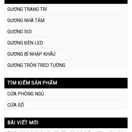
GƯƠNG TRANG TRÍ
GƯƠNG NHÀ TẮM
GƯƠNG SOI
GƯƠNG ĐÈN LED
GƯƠNG BỈ NHẬP KHẨU
GƯƠNG TRÒN TREO TƯỜNG
TÌM KIẾM SẢN PHẨM
CỬA PHÒNG NGỦ
CỬA SỔ
BÀI VIẾT MỚI