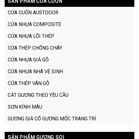
SẢN PHẨM CỬA CUỐN
CỬA CUỐN AUSTDOOR
CỬA NHỰA COMPOSITE
CỬA NHỰA LÕI THÉP
CỬA THÉP CHỐNG CHÁY
CỬA NHỰA GIẢ GỖ
CỬA NHỰA NHÀ VỆ SINH
CỬA THÉP VÂN GỖ
CẮT GƯƠNG THEO YÊU CẦU
SƠN KÍNH MÀU
GƯƠNG GIẢ CỔ GƯƠNG MỐC TRANG TRÍ
SẢN PHẨM GƯƠNG SOI