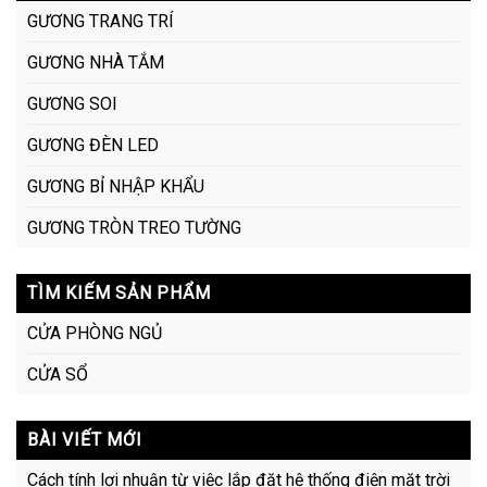
GƯƠNG TRANG TRÍ
GƯƠNG NHÀ TẮM
GƯƠNG SOI
GƯƠNG ĐÈN LED
GƯƠNG BỈ NHẬP KHẨU
GƯƠNG TRÒN TREO TƯỜNG
TÌM KIẾM SẢN PHẨM
CỬA PHÒNG NGỦ
CỬA SỔ
BÀI VIẾT MỚI
Cách tính lợi nhuận từ việc lắp đặt hệ thống điện mặt trời