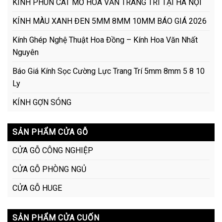
KÍNH PHUN CÁT MỜ HOA VĂN TRANG TRÍ TẠI HÀ NỘI
KÍNH MÀU XANH ĐEN 5MM 8MM 10MM BÁO GIÁ 2026
Kính Ghép Nghệ Thuật Hoa Đồng – Kính Hoa Văn Nhất
Nguyên
Báo Giá Kính Sọc Cường Lực Trang Trí 5mm 8mm 5 8 10
Ly
KÍNH GỢN SÓNG
SẢN PHẨM CỬA GỖ
CỬA GỖ CÔNG NGHIỆP
CỬA GỖ PHÒNG NGỦ
CỬA GỖ HUGE
SẢN PHẨM CỬA CUỐN