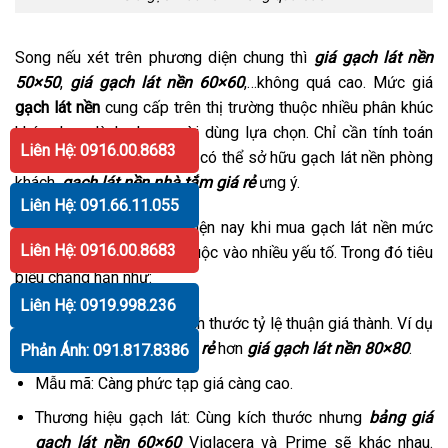
Song nếu xét trên phương diện chung thì
giá gạch lát nền
50×50
,
giá gạch lát nền 60×60
,…không quá cao. Mức giá
gạch lát nền
cung cấp trên thị trường thuộc nhiều phân khúc
khác nhau dành cho người dùng lựa chọn. Chỉ cần tính toán
Liên Hệ: 0916.00.8683
một chút là bạn hoàn toàn có thể sở hữu gạch lát nền phòng
khách,
gạch lát nền nhà tắm giá rẻ
ưng ý.
Liên Hệ: 091.66.11.055
Nguyên nhân chính là vì hiện nay khi mua gạch lát nền mức
Liên Hệ: 0916.00.8683
chi phí mua bán còn tùy thuộc vào nhiều yếu tố. Trong đó tiêu
biểu chẳng hạn như:
Liên Hệ: 0919.998.236
Kích thước gạch lát: Kích thước tỷ lệ thuận giá thành. Ví dụ
gạch lát nền 40×40 giá rẻ
hơn
giá gạch lát nền 80×80
.
Phản Ánh: 091.817.8386
Mẫu mã: Càng phức tạp giá càng cao.
Thương hiệu gạch lát: Cùng kích thước nhưng
bảng giá
gạch lát nền 60×60
Viglacera và Prime sẽ khác nhau.