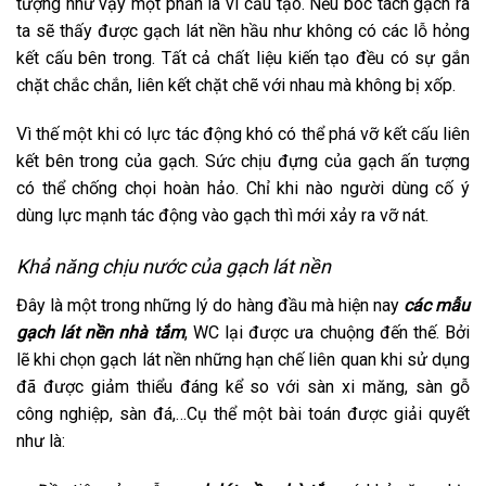
tượng như vậy một phần là vì cấu tạo. Nếu bóc tách gạch ra
ta sẽ thấy được gạch lát nền hầu như không có các lỗ hỏng
kết cấu bên trong. Tất cả chất liệu kiến tạo đều có sự gắn
chặt chắc chắn, liên kết chặt chẽ với nhau mà không bị xốp.
Vì thế một khi có lực tác động khó có thể phá vỡ kết cấu liên
kết bên trong của gạch. Sức chịu đựng của gạch ấn tượng
có thể chống chọi hoàn hảo. Chỉ khi nào người dùng cố ý
dùng lực mạnh tác động vào gạch thì mới xảy ra vỡ nát.
Khả năng chịu nước của gạch lát nền
Đây là một trong những lý do hàng đầu mà hiện nay
các mẫu
gạch lát nền nhà tắm
, WC lại được ưa chuộng đến thế. Bởi
lẽ khi chọn gạch lát nền những hạn chế liên quan khi sử dụng
đã được giảm thiểu đáng kể so với sàn xi măng, sàn gỗ
công nghiệp, sàn đá,…Cụ thể một bài toán được giải quyết
như là: