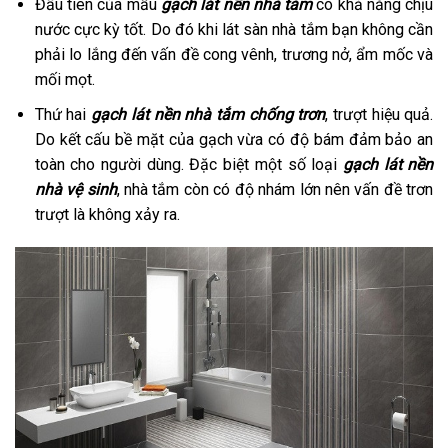
Đầu tiên của mẫu
gạch lát nền nhà tắm
có khả năng chịu
nước cực kỳ tốt. Do đó khi lát sàn nhà tắm bạn không cần
phải lo lắng đến vấn đề cong vênh, trương nở, ẩm mốc và
mối mọt.
Thứ hai
gạch lát nền nhà tắm chống trơn
, trượt hiệu quả.
Do kết cấu bề mặt của gạch vừa có độ bám đảm bảo an
toàn cho người dùng. Đặc biệt một số loại
gạch lát nền
nhà vệ sinh
, nhà tắm còn có độ nhám lớn nên vấn đề trơn
trượt là không xảy ra.