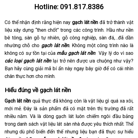
Hotline:
091.817.8386
Có thể nhận định rằng hiện nay
gạch lát nền
đã trở thành vật
liệu xây dựng “then chốt” trong các công trình. Hầu như nền
bê tông, sàn gỗ tự nhiên, gỗ công nghiệp, sàn đá,…đã dần
nhường chỗ cho
gạch lát nền
.
Không một công trình nào là
không có sự tồn tại của
mẫu gạch lát nền
. Vậy lý do vì sao
các loại gạch lát nền
lại trở nên được ưa chuộng như vậy?
Bạn hãy cùng giải mã bí ẩn này ngay bây giờ để có cái nhìn
chân thực hơn cho mình.
Hiểu đúng về gạch lát nền
Gạch lát nền
quả thực đã không còn là vật liệu gì quá xa xôi,
mới mẻ. Đây là sản phẩm đã có mặt trên thị trường đã rất
nhiều năm. Và là dòng gạch lát luôn chiếm ngôi đầu bảng
trong danh sách vật liệu lát sàn nhà được yêu thích nhất. Thế
nhưng dù phổ biến đến thế nhưng liệu bạn đã thực sự hiểu