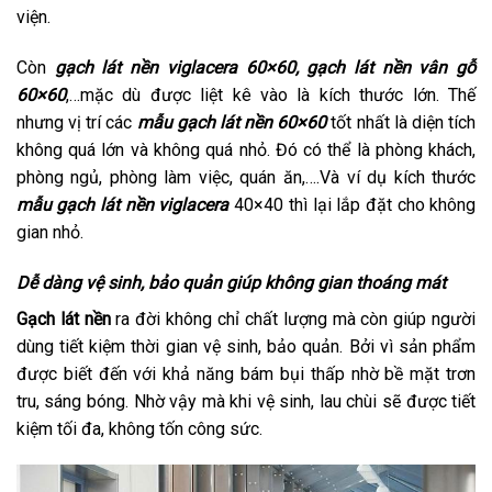
viện.
Còn
gạch lát nền viglacera 60×60, gạch lát nền vân gỗ
60×60
,…mặc dù được liệt kê vào là kích thước lớn. Thế
nhưng vị trí các
mẫu gạch lát nền 60×60
tốt nhất là diện tích
không quá lớn và không quá nhỏ. Đó có thể là phòng khách,
phòng ngủ, phòng làm việc, quán ăn,….Và ví dụ kích thước
mẫu gạch lát nền viglacera
40×40 thì lại lắp đặt cho không
gian nhỏ.
Dễ dàng vệ sinh, bảo quản giúp không gian thoáng mát
Gạch lát nền
ra đời không chỉ chất lượng mà còn giúp người
dùng tiết kiệm thời gian vệ sinh, bảo quản. Bởi vì sản phẩm
được biết đến với khả năng bám bụi thấp nhờ bề mặt trơn
tru, sáng bóng. Nhờ vậy mà khi vệ sinh, lau chùi sẽ được tiết
kiệm tối đa, không tốn công sức.