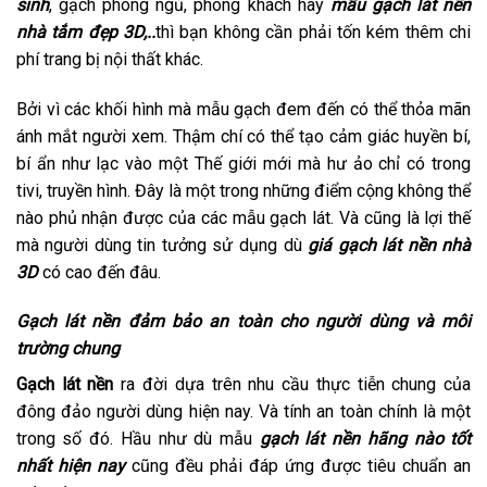
sinh
, gạch phòng ngủ, phòng khách hay
mẫu gạch lát nền
nhà tắm đẹp 3D,..
thì bạn không cần phải tốn kém thêm chi
phí trang bị nội thất khác.
Bởi vì các khối hình mà mẫu gạch đem đến có thể thỏa mãn
ánh mắt người xem. Thậm chí có thể tạo cảm giác huyền bí,
bí ẩn như lạc vào một Thế giới mới mà hư ảo chỉ có trong
tivi, truyền hình. Đây là một trong những điểm cộng không thể
nào phủ nhận được của các mẫu gạch lát. Và cũng là lợi thế
mà người dùng tin tưởng sử dụng dù
giá gạch lát nền nhà
3D
có cao đến đâu.
Gạch lát nền đảm bảo an toàn cho người dùng và môi
trường chung
Gạch lát nền
ra đời dựa trên nhu cầu thực tiễn chung của
đông đảo người dùng hiện nay. Và tính an toàn chính là một
trong số đó. Hầu như dù mẫu
gạch lát nền hãng nào tốt
nhất hiện nay
cũng đều phải đáp ứng được tiêu chuẩn an