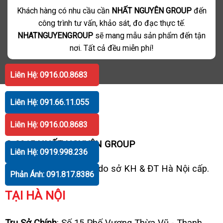
Khách hàng có nhu cầu cần
NHẤT NGUYÊN GROUP
đến
công trình tư vấn, khảo sát, đo đạc thực tế.
NHATNGUYENGROUP
sẽ mang mẫu sản phẩm đến tận
nơi. Tất cả đều miễn phí!
Liên Hệ: 0916.00.8683
Liên Hệ: 091.66.11.055
Liên Hệ: 0916.00.8683
© 2015 NHẤT NGUYÊN GROUP
Liên Hệ: 0919.998.236
GPĐKKD
: 0106833837 do sở KH & ĐT Hà Nội cấp.
Phản Ánh: 091.817.8386
TẠI HÀ NỘI
Trụ Sở Chính
: Số 15 Phố Vương Thừa Vũ - Thanh