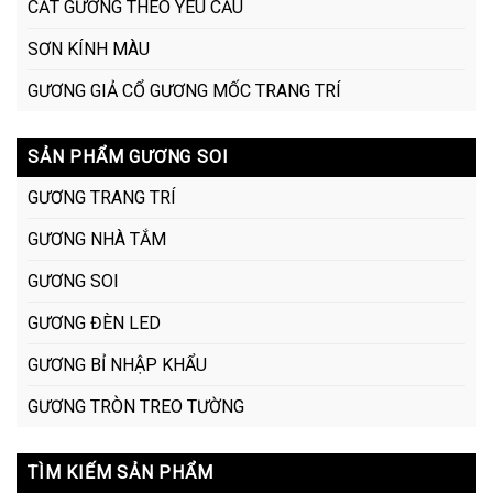
CẮT GƯƠNG THEO YÊU CẦU
SƠN KÍNH MÀU
GƯƠNG GIẢ CỔ GƯƠNG MỐC TRANG TRÍ
SẢN PHẨM GƯƠNG SOI
GƯƠNG TRANG TRÍ
GƯƠNG NHÀ TẮM
GƯƠNG SOI
GƯƠNG ĐÈN LED
GƯƠNG BỈ NHẬP KHẨU
GƯƠNG TRÒN TREO TƯỜNG
TÌM KIẾM SẢN PHẨM