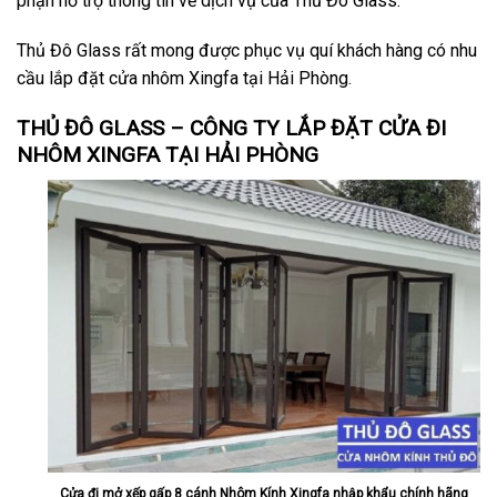
phận hỗ trợ thông tin về dịch vụ của Thủ Đô Glass.
Thủ Đô Glass rất mong được phục vụ quí khách hàng có nhu
cầu lắp đặt cửa nhôm Xingfa tại Hải Phòng.
THỦ ĐÔ GLASS – CÔNG TY LẮP ĐẶT CỬA ĐI
NHÔM XINGFA TẠI HẢI PHÒNG
Cửa đi mở xếp gấp 8 cánh Nhôm Kính Xingfa nhập khẩu chính hãng